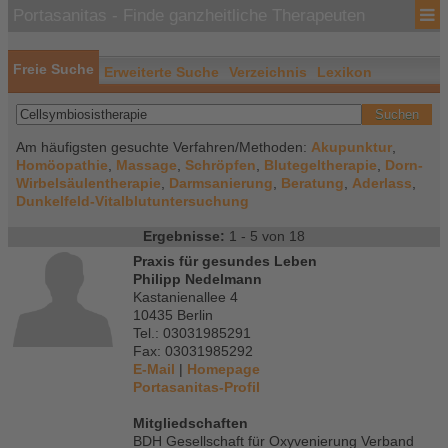
Portasanitas - Finde ganzheitliche Therapeuten
Freie Suche
Erweiterte Suche
Verzeichnis
Lexikon
Suchen
Am häufigsten gesuchte Verfahren/Methoden:
Akupunktur
,
Homöopathie
,
Massage
,
Schröpfen
,
Blutegeltherapie
,
Dorn-
Wirbelsäulentherapie
,
Darmsanierung
,
Beratung
,
Aderlass
,
Dunkelfeld-Vitalblutuntersuchung
Ergebnisse:
1 - 5 von 18
Praxis für gesundes Leben
Philipp Nedelmann
Kastanienallee 4
10435 Berlin
Tel.: 03031985291
Fax: 03031985292
E-Mail
|
Homepage
Portasanitas-Profil
Mitgliedschaften
BDH Gesellschaft für Oxyvenierung Verband