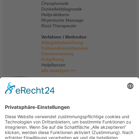
Chirophonetik
Dunkelfelddiagnostik
Heilpraktikerin
Rhytmische Massage
Rizol-Therapeutin
Verfahren / Methoden
Allergiebehandlung
Cellsymbiosistherapie
Darmsanierung
Entgiftung
Heilpflanzen
alle anzeigen >>
Naturheilpraxis Peter Aalbers
Peter Aalbers
Jussenhovenerstr.63
41539 Dormagen
Tel.: 02133878600
E-Mail
|
Homepage
Portasanitas-Profil
Qualifikationen
Ausbildung zum Dorn – Hock Therapeuten mit
Prüfung