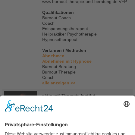
www.burnout-therapie-und-beratung.de VFP
Qualifikationen
Burnout Coach
Coach
Entspannungstherapeut
Heilpraktiker Psychotherapie
Hypnosetherapeut
Verfahren / Methoden
Abnehmen
Abnehmen mit Hypnose
Burnout Beratung
Burnout Therapie
Coach
alle anzeigen >>
aktipas® Therapie Institut
Ute und Olaf Souliotis
Verwoodstraße 9
65835 Liederbach
Deutschland
Tel.: 069 / 37003797
E-Mail
|
Homepage
Portasanitas-Profil