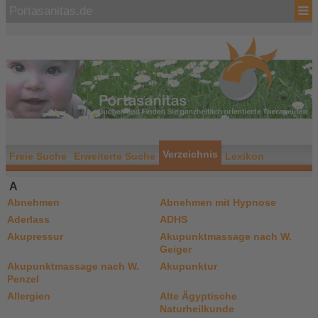
Portasanitas.de
Verzeichnis
Freie Suche
Erweiterte Suche
Lexikon
A
Abnehmen
Abnehmen mit Hypnose
Aderlass
ADHS
Akupressur
Akupunktmassage nach W.
Geiger
Akupunktmassage nach W.
Akupunktur
Penzel
Allergien
Alte Ägyptische
Naturheilkunde