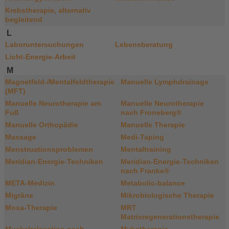
Krebstherapie, alternativ
begleitend
L
Laboruntersuchungen
Lebensberatung
Licht-Energie-Arbeit
M
Magnetfeld-/Mentalfeldtherapie
Manuelle Lymphdrainage
(MFT)
Manuelle Neurotherapie am
Manuelle Neurotherapie
Fuß
nach Froneberg®
Manuelle Orthopädie
Manuelle Therapie
Massage
Medi-Taping
Menstruationsproblemen
Mentaltraining
Meridian-Energie-Techniken
Meridian-Energie-Techniken
nach Franke®
META-Medizin
Metabolic-balance
Migräne
Mikrobiologische Therapie
Moxa-Therapie
MRT
Matrixregenerationstherapie