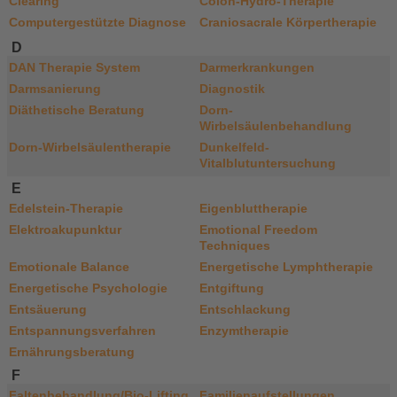
Clearing
Colon-Hydro-Therapie
Computergestützte Diagnose
Craniosacrale Körpertherapie
D
DAN Therapie System
Darmerkrankungen
Darmsanierung
Diagnostik
Diäthetische Beratung
Dorn-
Wirbelsäulenbehandlung
Dorn-Wirbelsäulentherapie
Dunkelfeld-
Vitalblutuntersuchung
E
Edelstein-Therapie
Eigenbluttherapie
Elektroakupunktur
Emotional Freedom
Techniques
Emotionale Balance
Energetische Lymphtherapie
Energetische Psychologie
Entgiftung
Entsäuerung
Entschlackung
Entspannungsverfahren
Enzymtherapie
Ernährungsberatung
F
Faltenbehandlung/Bio-Lifting
Familienaufstellungen