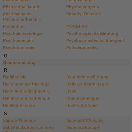
Pflanzenheilkunde
Physioenergetik
pneumatische
Polarity-Therapie
Pulsationstherapie
Prävention
PSYCH-K®
Psychokinesiologie
Psychologische Beratung
Psychosomatik
Psychosomatische Energetik
Psychotherapie
Pulsdiagnostik
Q
Quantenheilung
R
Radiästesie
Raucherentwöhnung
Reconnective Healing®
Reflexzonentherapie
Regulationsdiagnostik
Reiki
Reinkarnationstherapie
Rheumatherapie
Rückentherapie
Rückführungen
S
Sanum-Therapie
Sauerstofftherapie
Schlafplatzuntersuchung
Schmerztherapie