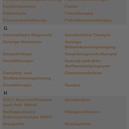
Farblichtpunktur
Fasten
Feldenkrais
Fiebertherapie
Frauennaturheilkunde
Fußreflexzonentherapie
G
Ganzheitliche Diagnostik
Ganzheitliche Therapie
Geistige Heilweisen
Geistige
Wirbelsäulenbegradigung
Geopathologie
Gesprächspsychotherapie
Gestalttherapie
Gesund-und-aktiv-
Stoffwechselprogramm
Gewichts- und
Gewichtsreduktion
Stoffwechselregelierung
Grundtherapie
Guasha
H
H.O.T. Sauerstofftherapie
Handanalyse
nach Prof. Wehrli
Heilmagnetische
Hildegard Medizin
Ordnungstherapie HMO®
Holopathie
Homöopathie