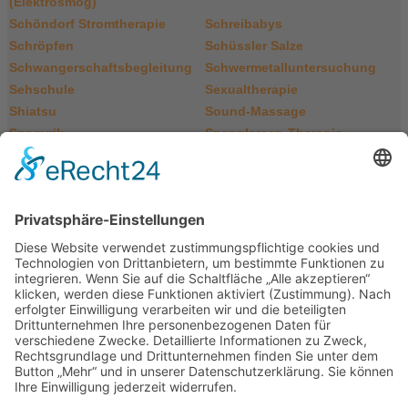
(Elektrosmog)
Schöndorf Stromtherapie
Schreibabys
Schröpfen
Schüssler Salze
Schwangerschaftsbegleitung
Schwermetalluntersuchung
Sehschule
Sexualtherapie
Shiatsu
Sound-Massage
Spagyrik
Spenglersan-Therapie
Steinheilkunde
Stosswellentherapie
Supervision
Symbioselenkung
Systemische Therapie
T
The Reconnection®
Thymustherapie
Tibetisches Pulsen
Triggerpunkttherapie
Tuina-Massage
U
Urin-Diagnostik
V
Vegatest-Diagnostik
Vitalfeld-Therapie
Vitalwellen-Therapie
Vitamin-C-Hochdosisinfusion