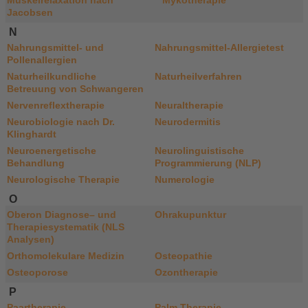
Muskelrelaxation nach
Mykotherapie
Jacobsen
N
Nahrungsmittel- und
Nahrungsmittel-Allergietest
Pollenallergien
Naturheilkundliche
Naturheilverfahren
Betreuung von Schwangeren
Nervenreflextherapie
Neuraltherapie
Neurobiologie nach Dr.
Neurodermitis
Klinghardt
Neuroenergetische
Neurolinguistische
Behandlung
Programmierung (NLP)
Neurologische Therapie
Numerologie
O
Oberon Diagnose– und
Ohrakupunktur
Therapiesystematik (NLS
Analysen)
Orthomolekulare Medizin
Osteopathie
Osteoporose
Ozontherapie
P
Paartherapie
Palm Therapie