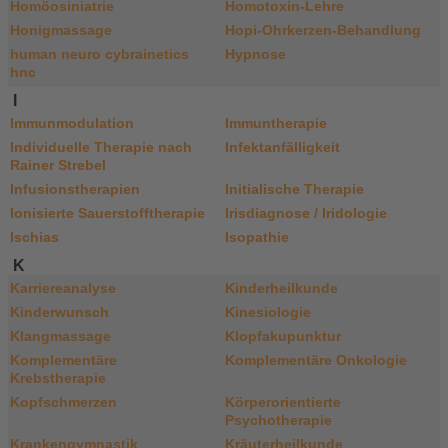
Homöosiniatrie
Homotoxin-Lehre
Honigmassage
Hopi-Ohrkerzen-Behandlung
human neuro cybrainetics
Hypnose
hnc
I
Immunmodulation
Immuntherapie
Individuelle Therapie nach
Infektanfälligkeit
Rainer Strebel
Infusionstherapien
Initialische Therapie
Ionisierte Sauerstofftherapie
Irisdiagnose / Iridologie
Ischias
Isopathie
K
Karriereanalyse
Kinderheilkunde
Kinderwunsch
Kinesiologie
Klangmassage
Klopfakupunktur
Komplementäre
Komplementäre Onkologie
Krebstherapie
Kopfschmerzen
Körperorientierte
Psychotherapie
Krankengymnastik
Kräuterheilkunde