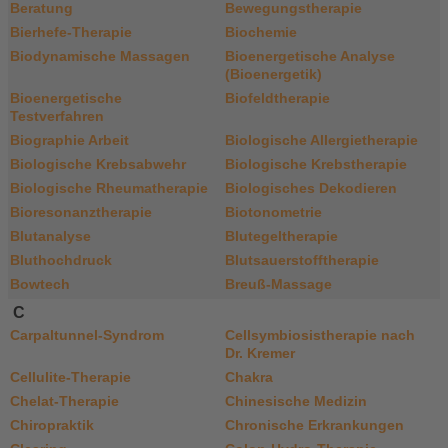
Beratung
Bewegungstherapie
Bierhefe-Therapie
Biochemie
Biodynamische Massagen
Bioenergetische Analyse
(Bioenergetik)
Bioenergetische
Biofeldtherapie
Testverfahren
Biographie Arbeit
Biologische Allergietherapie
Biologische Krebsabwehr
Biologische Krebstherapie
Biologische Rheumatherapie
Biologisches Dekodieren
Bioresonanztherapie
Biotonometrie
Blutanalyse
Blutegeltherapie
Bluthochdruck
Blutsauerstofftherapie
Bowtech
Breuß-Massage
C
Carpaltunnel-Syndrom
Cellsymbiosistherapie nach
Dr. Kremer
Cellulite-Therapie
Chakra
Chelat-Therapie
Chinesische Medizin
Chiropraktik
Chronische Erkrankungen