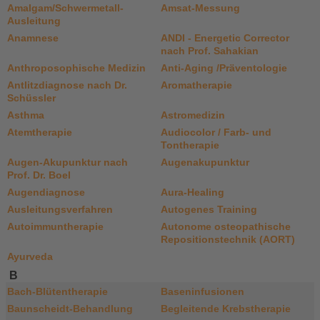
Amalgam/Schwermetall-
Amsat-Messung
Ausleitung
Anamnese
ANDI - Energetic Corrector
nach Prof. Sahakian
Anthroposophische Medizin
Anti-Aging /Präventologie
Antlitzdiagnose nach Dr.
Aromatherapie
Schüssler
Asthma
Astromedizin
Atemtherapie
Audiocolor / Farb- und
Tontherapie
Augen-Akupunktur nach
Augenakupunktur
Prof. Dr. Boel
Augendiagnose
Aura-Healing
Ausleitungsverfahren
Autogenes Training
Autoimmuntherapie
Autonome osteopathische
Repositionstechnik (AORT)
Ayurveda
B
Bach-Blütentherapie
Baseninfusionen
Baunscheidt-Behandlung
Begleitende Krebstherapie