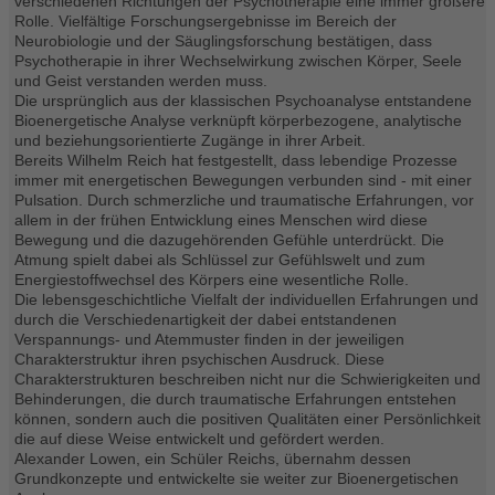
verschiedenen Richtungen der Psychotherapie eine immer größere
Rolle. Vielfältige Forschungsergebnisse im Bereich der
Neurobiologie und der Säuglingsforschung bestätigen, dass
Psychotherapie in ihrer Wechselwirkung zwischen Körper, Seele
und Geist verstanden werden muss.
Die ursprünglich aus der klassischen Psychoanalyse entstandene
Bioenergetische Analyse verknüpft körperbezogene, analytische
und beziehungsorientierte Zugänge in ihrer Arbeit.
Bereits Wilhelm Reich hat festgestellt, dass lebendige Prozesse
immer mit energetischen Bewegungen verbunden sind - mit einer
Pulsation. Durch schmerzliche und traumatische Erfahrungen, vor
allem in der frühen Entwicklung eines Menschen wird diese
Bewegung und die dazugehörenden Gefühle unterdrückt. Die
Atmung spielt dabei als Schlüssel zur Gefühlswelt und zum
Energiestoffwechsel des Körpers eine wesentliche Rolle.
Die lebensgeschichtliche Vielfalt der individuellen Erfahrungen und
durch die Verschiedenartigkeit der dabei entstandenen
Verspannungs- und Atemmuster finden in der jeweiligen
Charakterstruktur ihren psychischen Ausdruck. Diese
Charakterstrukturen beschreiben nicht nur die Schwierigkeiten und
Behinderungen, die durch traumatische Erfahrungen entstehen
können, sondern auch die positiven Qualitäten einer Persönlichkeit
die auf diese Weise entwickelt und gefördert werden.
Alexander Lowen, ein Schüler Reichs, übernahm dessen
Grundkonzepte und entwickelte sie weiter zur Bioenergetischen