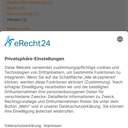
Baden-Württemberg (1)
Berlin (1)
Brandenburg (1)
Hessen (1)
Städte-Liste
Einträge in Hessen (1)
Praxis für Körperpsychotherapie
Rainer Mahr
Dreieichstr. 29
63263 Neu (Isenburg)
Deutschland
Tel.: 06102 21274
E-Mail
|
Homepage
Portasanitas-Profil
Mitgliedschaften
Süddeutsche Gesellschaft für
Bioenergetische Analyse
Qualifikationen
Verfahren / Methoden