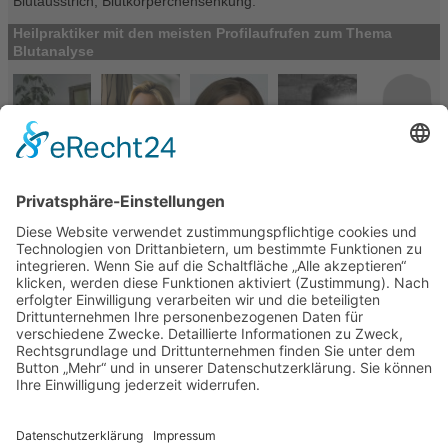
Blutausstrich, Blutkörperchensenkung.
Heilpraktiker mit den meisten Profilaufrufen zum Thema
Blutanalyse
Heilpraktiker-Verzeichnis
> Blutanalyse (43)
Deutschland (43)
Baden-Württemberg (4)
Bayern (12)
Berlin (2)
Bremen (2)
Hamburg (6)
Hessen (2)
Niedersachsen (3)
Nordrhein-Westfalen (7)
Saarland (1)