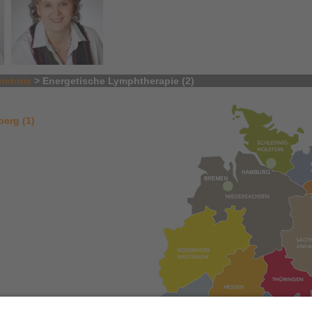
eichnis
> Energetische Lymphtherapie (2)
erg (1)