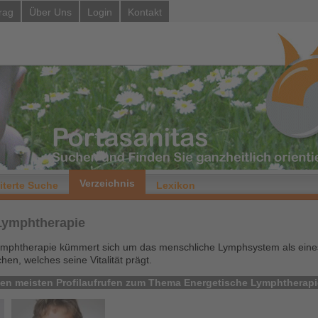
rag
Über Uns
Login
Kontakt
Verzeichnis
iterte Suche
Lexikon
Lymphtherapie
ymphtherapie kümmert sich um das menschliche Lymphsystem als eines
n, welches seine Vitalität prägt.
 den meisten Profilaufrufen zum Thema Energetische Lymphtherapi