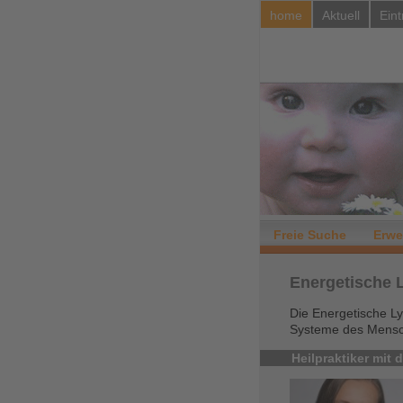
home
Aktuell
Eint
Freie Suche
Erwe
Energetische 
Die Energetische L
Systeme des Mensche
Heilpraktiker mit