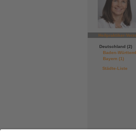
Heilpraktiker-Verz
Deutschland (2)
Baden-Württemb
Bayern (1)
Städte-Liste