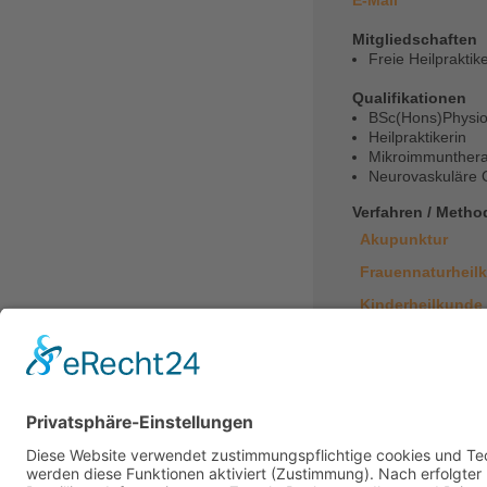
E-Mail
Mitgliedschaften
Freie Heilpraktike
Qualifikationen
BSc(Hons)Physio
Heilpraktikerin
Mikroimmunthera
Neurovaskuläre 
Verfahren / Meth
Akupunktur
Frauennaturheil
Kinderheilkunde
Orthomolekulare
Ganzhe