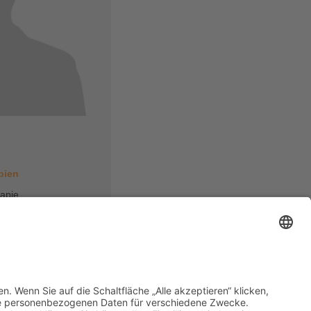
g
pien
apie
rück zur Übersicht
nstellungen