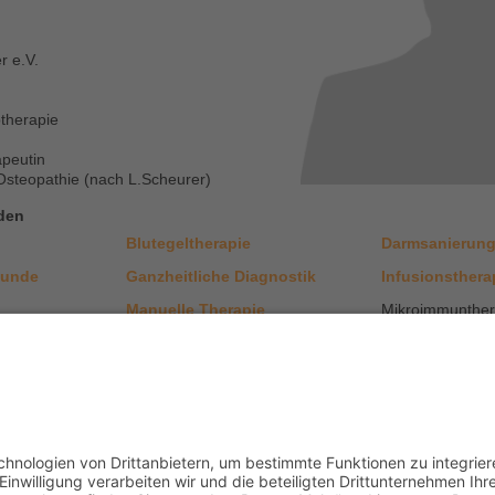
r e.V.
therapie
peutin
Osteopathie (nach L.Scheurer)
oden
Blutegeltherapie
Darmsanierun
kunde
Ganzheitliche Diagnostik
Infusionsthera
Manuelle Therapie
Mikroimmunther
 Medizin
<< zu
itlicher Therapeut - Was ist darunter zu verstehen?
|
Impressum
|
Datenschutz
|
AGB
|
Cookie-Ei