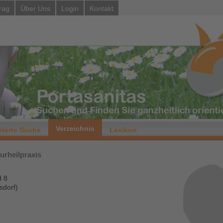
rag
Über Uns
Login
Kontakt
Verzeichnis
iterte Suche
Lexikon
urheilpraxis
d 8
sdorf)