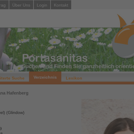
rag
Über Uns
Login
Kontakt
Verzeichnis
iterte Suche
Lexikon
Dana Hafenberg
l) (Glindow)
9