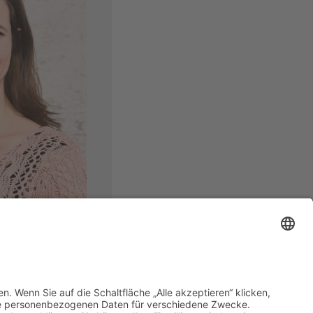
it
l- und