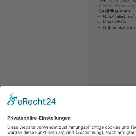
oder 0176 952876
E-Mail
|
Homepag
Qualifikationen
Ganzheitlich bio
Kinesiologie
Orthomolekulare
Verfahren / Meth
Allergien
Kinderwunsch