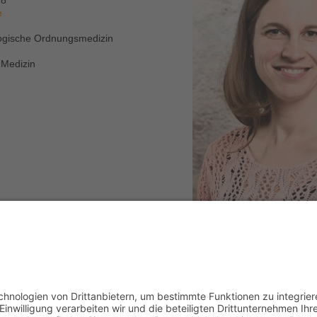
28
e
logische Ordnungsmedizin
 Medizin
oden
Homöopathie
Infektanfälligke
Kinesiologie
Nahrungsmitte
Pollenallergien