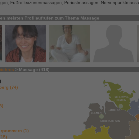
en, Fußreflexzonenmassagen, Periostmassagen, Nervenpunktmassag
 den meisten Profilaufrufen zum Thema Massage
eichnis
> Massage (418)
)
erg (74)
3)
rpommern (1)
(15)