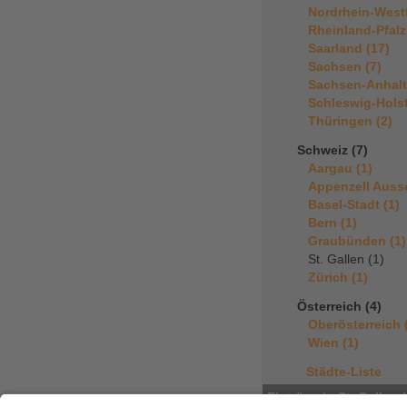
Nordrhein-Westf
Rheinland-Pfalz
Saarland (17)
Sachsen (7)
Sachsen-Anhalt
Schleswig-Holst
Thüringen (2)
Schweiz (7)
Aargau (1)
Appenzell Auss
Basel-Stadt (1)
Bern (1)
Graubünden (1)
St. Gallen (1)
Zürich (1)
Österreich (4)
Oberösterreich 
Wien (1)
Städte-Liste
Einträge in St. Gallen (