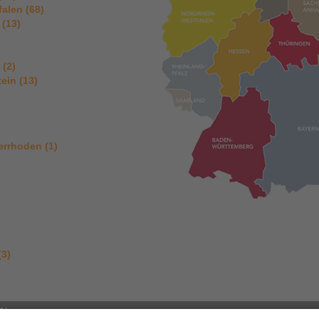
alen (68)
 (13)
 (2)
ein (13)
errhoden (1)
(3)
1)