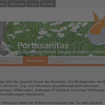
rag
Über Uns
Login
Kontakt
Verzeichnis
iterte Suche
Lexikon
age steht der gesamte Körper des Menschen. Das Bindegewebe, die 
 mit Druck-, Zug- und Dehnreizen physiotherapeutisch behandelt…
hungen (Effleuragen), Reibungen (Friktionen), Knetungen (Pétrissage
Erschütterungen (Vibrationen).
r Massagen stellen die Reflexzonenmassagen dar. Es seien genannt: