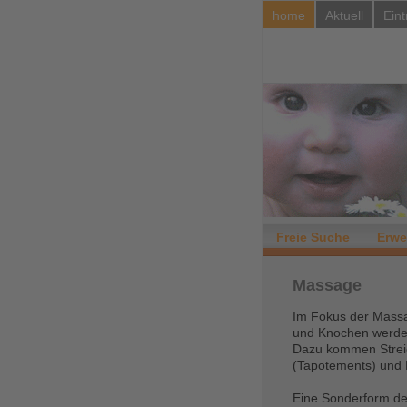
home
Aktuell
Eint
Freie Suche
Erwe
Massage
Im Fokus der Mass
und Knochen werden
Dazu kommen Streic
(Tapotements) und 
Eine Sonderform de