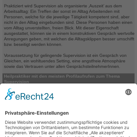
Praktiziert wird Supervision als organisierte ‚Auszeit’ aus dem
Arbeitsalltag: Ein Treffen der sonst im Alltag Arbeitenden mit
Personen, welche für die jeweilige Tätigkeit kompetent sind, aber
nicht in den Alltag eingebunden sind. Diese Personen haben einen
vom Alltag unverstellten, freien Blick. Mit dieser Eigenschaft
ausgestattet, können sie in einem konstruktiven Gespräch wertvolle
Anregungen geben, mit welchen die Alltagsklippen besser umschifft
bzw. beseitigt werden können.
Voraussetzung für gelingende Supervision ist ein Gespräch von
Gleichen, ein wohltuendes Setting, eine angstfreie Atmosphäre
sowie das Vertrauen unter allen GesprächsteilnehmerInnen.
Heilpraktiker mit den meisten Profilaufrufen zum Thema
Supervision
Heilpraktiker-Verzeichnis
> Supervision (13)