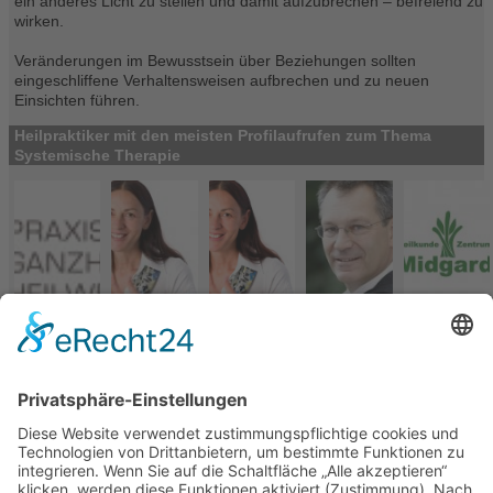
ein anderes Licht zu stellen und damit aufzubrechen – befreiend zu
wirken.
Veränderungen im Bewusstsein über Beziehungen sollten
eingeschliffene Verhaltensweisen aufbrechen und zu neuen
Einsichten führen.
Heilpraktiker mit den meisten Profilaufrufen zum Thema
Systemische Therapie
Heilpraktiker-Verzeichnis
> Systemische Therapie (90)
Deutschland (89)
Baden-Württemberg (15)
Bayern (15)
Berlin (8)
Brandenburg (2)
Bremen (1)