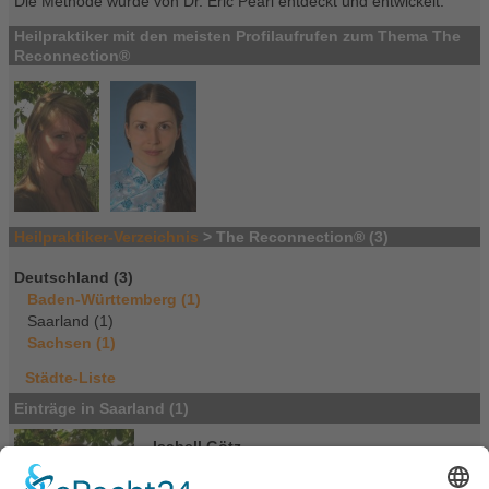
Die Methode wurde von Dr. Eric Pearl entdeckt und entwickelt.
Heilpraktiker mit den meisten Profilaufrufen zum Thema The
Reconnection®
Heilpraktiker-Verzeichnis
> The Reconnection® (3)
Deutschland (3)
Baden-Württemberg (1)
Saarland (1)
Sachsen (1)
Städte-Liste
Einträge in Saarland (1)
Isabell Götz
Großherzog-Friedrich-Str. 123
66121 Saarbrücken