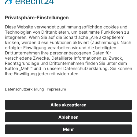
Deutschland
Tel.: 0681- 6857430
oder 0157-84612747
E-Mail
|
Homepage
Portasanitas-Profil
Mitgliedschaften
Mitglied im europäischen Reconnection
Verband
Qualifikationen
Atemtherapeutin
Heilpraktikerin
Verfahren / Methoden
Atemtherapie
Geistige Heilweisen
Rebirthing
Reconnective Healing®
The Reconnection®
alle anzeigen >>
Heilpraktiker Verzeichnis Übersicht