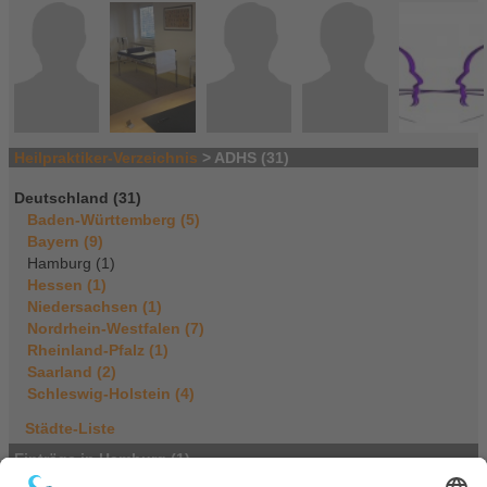
Heilpraktiker-Verzeichnis
> ADHS (31)
Deutschland (31)
Baden-Württemberg (5)
Bayern (9)
Hamburg (1)
Hessen (1)
Niedersachsen (1)
Nordrhein-Westfalen (7)
Rheinland-Pfalz (1)
Saarland (2)
Schleswig-Holstein (4)
Städte-Liste
Einträge in Hamburg (1)