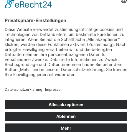
Naturheilpraxis für Kinder, Jugend und
Familien
Ursel Schaa
Geibelstraße 16
22303 Hamburg
Deutschland
Tel.: 040 32 51 19 37
oder 0173 6191394
E-Mail
|
Homepage
Portasanitas-Profil
Qualifikationen
Heilpraktikerin
Kinderheilpraktikerin
Verfahren / Methoden
ADH/ADHS Behandlung
Akupunktur
Allergietestung und Behandlung
Autogenes Training für Kinder
Bachblütentherapie
alle anzeigen >>
Heilpraktiker Verzeichnis Übersicht