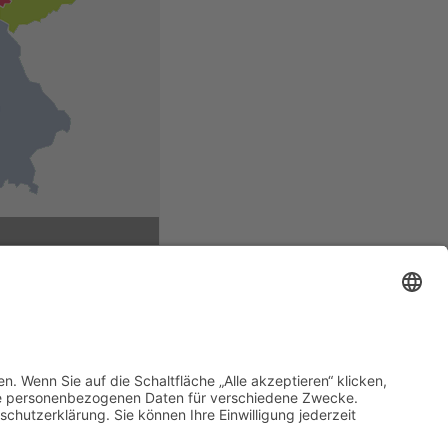
 Methoden
nztherapie
hie
pie
n >>