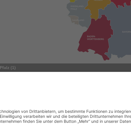
Pfalz (1)
Naturheilpraxis
Qualifikationen
Verfahren /
Schleifer
Vivien Sensch
ADHS
Am Heidchen 44
Allergien
56316 Raubach
Bioresona
Deutschland
Homöopat
Tel.: 02684-9767949
Laserthera
oder 01578-3300773
E-Mail
alle anzeige
Portasanitas-Profil