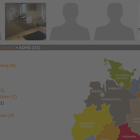
eichnis
> ADHS (31)
erg (5)
(1)
alen (7)
(1)
ein (4)