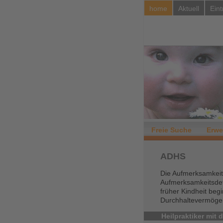
home
Aktuell
Eint
Freie Suche
Erwe
ADHS
Die Aufmerksamkeits
Aufmerksamkeitsdefi
früher Kindheit beg
Durchhaltevermögen 
Heilpraktiker mit