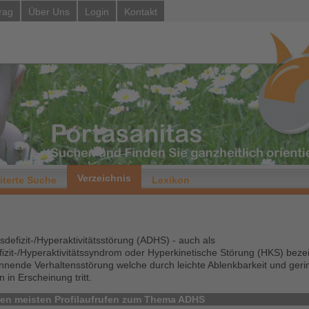
rag
Über Uns
Login
Kontakt
Verzeichnis
iterte Suche
Lexikon
defizit-/Hyperaktivitätsstörung (ADHS) - auch als
zit-/Hyperaktivitätssyndrom oder Hyperkinetische Störung (HKS) bezeich
innende Verhaltensstörung welche durch leichte Ablenkbarkeit und geri
in Erscheinung tritt.
 den meisten Profilaufrufen zum Thema ADHS