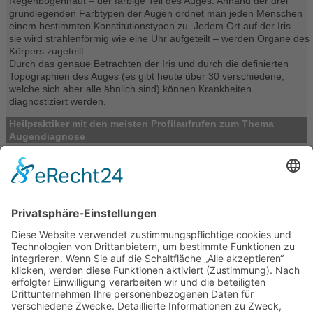
Regenbogenhaut – der farbige Teil des Auges. Anhand der drei
grundlegenden Farbtypen der Augen ordnet man jeden Menschen
einem bestimmten Konstitutionstypen zu. Jedem Ort auf der Iris –
sie wird strahlenförmig wie eine Uhr aufgeteilt – werden Organe des
Körpers zugeteilt.
Durch das genaue Betrachten der Iris und durch die definierten
Topographien des Auges (es gibt heute über 30 verschiedene,
welche sich aber alle ähnlich sind) können Krankheiten
diagnostiziert werden.
Heilpraktiker mit den meisten Profilaufrufen zum Thema
Augendiagnose
Heilpraktiker-Verzeichnis
> Augendiagnose (40)
Deutschland (40)
Baden-Württemberg (5)
Bayern (11)