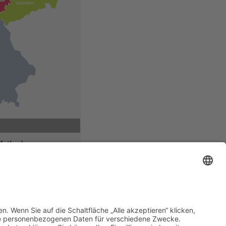
 Methoden
stofftherapie,
izin,
essungen,
ungs-
 Herz-
robleme, biolog.
apien