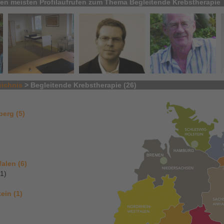
 den meisten Profilaufrufen zum Thema Begleitende Krebstherapie
eichnis
> Begleitende Krebstherapie (26)
erg (5)
alen (6)
(1)
ein (1)