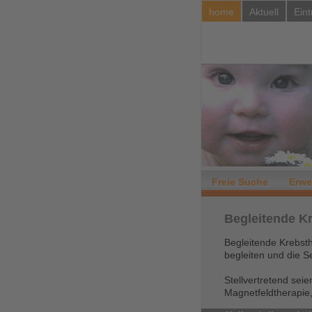
home
Aktuell
Eint
Freie Suche
Erwe
Begleitende K
Begleitende Krebsth
begleiten und die S
Stellvertretend sei
Magnetfeldtherapie