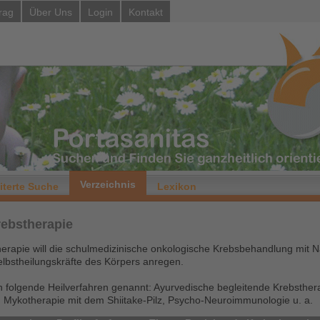
rag
Über Uns
Login
Kontakt
Verzeichnis
iterte Suche
Lexikon
rebstherapie
erapie will die schulmedizinische onkologische Krebsbehandlung mit N
elbstheilungskräfte des Körpers anregen.
en folgende Heilverfahren genannt: Ayurvedische begleitende Krebsther
, Mykotherapie mit dem Shiitake-Pilz, Psycho-Neuroimmunologie u. a.