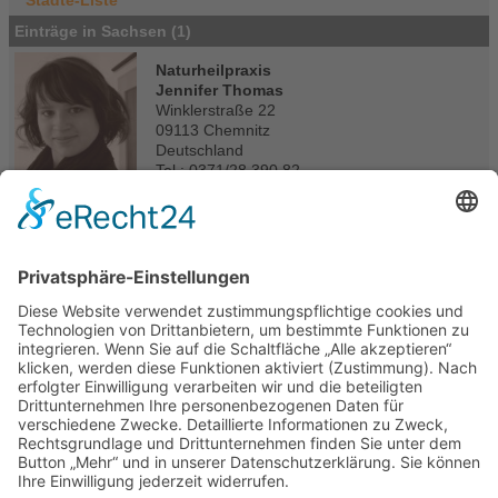
Einträge in Sachsen (1)
Naturheilpraxis
Jennifer Thomas
Winklerstraße 22
09113 Chemnitz
Deutschland
Tel.: 0371/28 390 82
oder 0172/704 68 74
Fax: 0371/28 390 82
E-Mail
|
Homepage
Portasanitas-Profil
Mitgliedschaften
www.heilpraktikerverband.de
Qualifikationen
Akupunkur - koreanische Handakupunktur,
Handmassage
Bachblütentherapie
Homöopathie
Wirbel und Gelenktherapie - Dorn Breuss
begleitende Krebstherapie