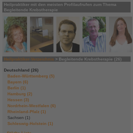
Heilpraktiker mit den meisten Profilaufrufen zum Thema
Begleitende Krebstherapie
Heilpraktiker-Verzeichnis
> Begleitende Krebstherapie (26)
Deutschland (26)
Baden-Württemberg (5)
Bayern (6)
Berlin (1)
Hamburg (2)
Hessen (3)
Nordrhein-Westfalen (6)
Rheinland-Pfalz (1)
Sachsen (1)
Schleswig-Holstein (1)
Städte-Liste