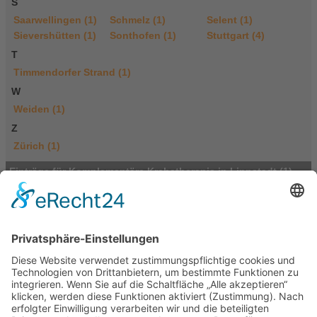
S
Saarwellingen (1)
Schmelz (1)
Selent (1)
Sievershütten (1)
Sonthofen (1)
Stuttgart (4)
T
Timmendorfer Strand (1)
W
Weiden (1)
Z
Zürich (1)
Einträge für Komplementäre Krebstherapie in Lippstadt (1)
Praxis für naturheilkundliche Diagnostik
und Schmerztherapie
Martina Döinghaus
Mastholter Str. 99
59558 Lippstadt
Deutschland
Tel.: 05248-8236333
E-Mail
Portasanitas-Profil