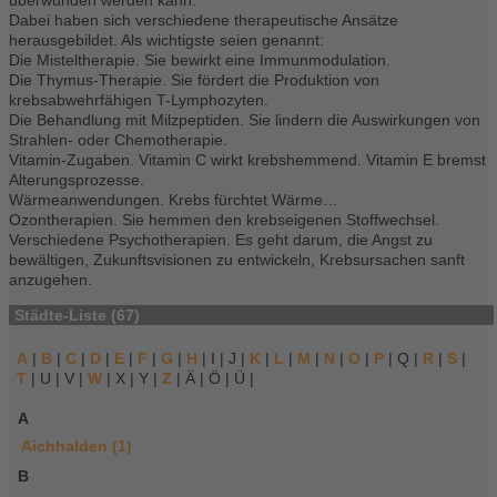
überwunden werden kann.
Dabei haben sich verschiedene therapeutische Ansätze
herausgebildet. Als wichtigste seien genannt:
Die Misteltherapie. Sie bewirkt eine Immunmodulation.
Die Thymus-Therapie. Sie fördert die Produktion von
krebsabwehrfähigen T-Lymphozyten.
Die Behandlung mit Milzpeptiden. Sie lindern die Auswirkungen von
Strahlen- oder Chemotherapie.
Vitamin-Zugaben. Vitamin C wirkt krebshemmend. Vitamin E bremst
Alterungsprozesse.
Wärmeanwendungen. Krebs fürchtet Wärme…
Ozontherapien. Sie hemmen den krebseigenen Stoffwechsel.
Verschiedene Psychotherapien. Es geht darum, die Angst zu
bewältigen, Zukunftsvisionen zu entwickeln, Krebsursachen sanft
anzugehen.
Städte-Liste (67)
A
|
B
|
C
|
D
|
E
|
F
|
G
|
H
| I | J |
K
|
L
|
M
|
N
|
O
|
P
| Q |
R
|
S
|
T
| U | V |
W
| X | Y |
Z
| Ä | Ö | Ü |
A
Aichhalden (1)
B