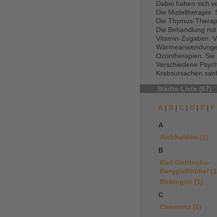
Dabei haben sich ve
Die Misteltherapie.
Die Thymus-Therapi
Die Behandlung mit 
Vitamin-Zugaben. V
Wärmeanwendungen
Ozontherapien. Sie
Verschiedene Psycho
Krebsursachen sanf
Städte-Liste (67)
A
|
B
|
C
|
D
|
E
|
F
A
Aichhalden (1)
B
Bad Gottleuba-
Berggießhübel (1
Bobingen (1)
C
Chemnitz (1)