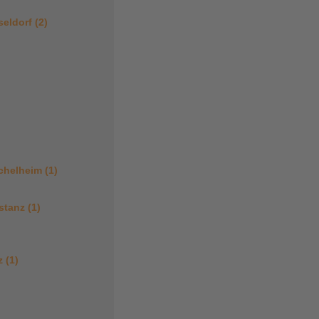
eldorf (2)
helheim (1)
tanz (1)
z (1)