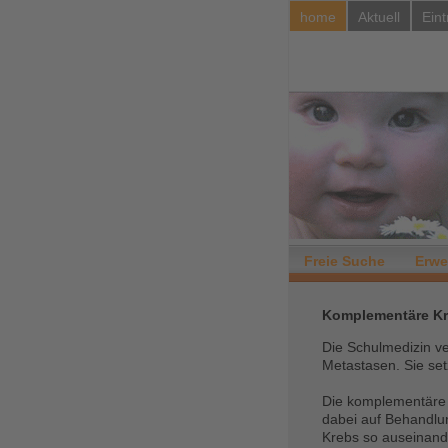
home
Aktuell
Eint
Freie Suche
Erwe
Komplementäre Kr
Die Schulmedizin v
Metastasen. Sie set
Die komplementäre K
dabei auf Behandlu
Krebs so auseinand