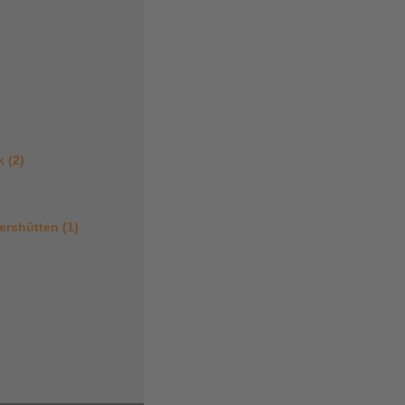
k (2)
ershütten (1)