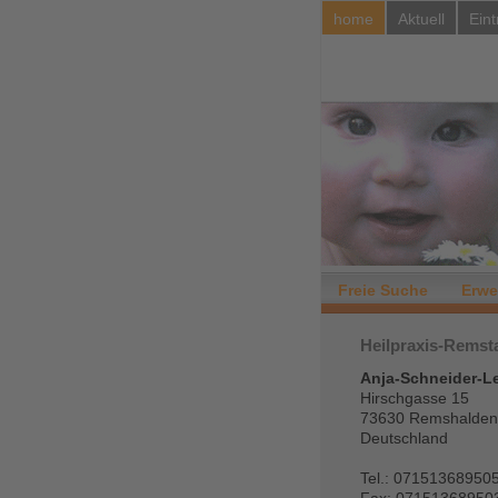
home
Aktuell
Eint
Freie Suche
Erwe
Heilpraxis-Remst
Anja-Schneider-L
Hirschgasse 15
73630 Remshalden
Deutschland
Tel.: 07151368950