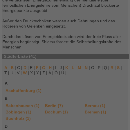
die verdichteten Energiezonen entlang der Meridiane (der
fernöstlichen Energielehre vom Menschen) Druck auf blockierte
Energiepunkte ausgeübt.
Außer den Drucktechniken werden auch Dehnungen und das
Rotieren von Gelenken eingesetzt.
Durch das Lösen von Energieblockaden wird der freie Fluss aller
Energien begünstigt. Shiatsu fördert die Selbstheilungskräfte des
Menschen.
Städte-Liste (41)
A
|
B
| C |
D
| E |
F
|
G
|
H
| I | J |
K
|
L
|
M
|
N
| O | P | Q |
R
|
S
|
T | U | V |
W
| X | Y | Z | Ä | Ö | Ü |
A
Aschaffenburg (1)
B
Babenhausen (1)
Berlin (7)
Bernau (1)
Bobingen (1)
Bochum (1)
Bremen (1)
Buchholz (1)
D