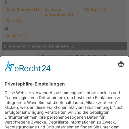
S
Schaffhausen (1)
Schwaig
Stuttgart (5)
b.Nürnberg (1)
Syke (1)
W
Weiden (1)
Einträge für Shiatsu in Bobingen (1)
Praxis für ganzheitliche Heilkunde
Stephanie Holzmann
Hochstraße 1a
86399 Bobingen Bobingen
Deutschland
Tel.: 08234/6060098
oder 0179/4590177
E-Mail
|
Homepage
Portasanitas-Profil
Mitgliedschaften
Verband unabhängiger Heilpraktiker e.V.
Qualifikationen
Qualifikationen im Bereich traditioneller &