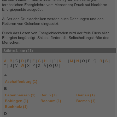
die verdichteten Energiezonen entlang der Meridiane (der
fernöstlichen Energielehre vom Menschen) Druck auf blockierte
Energiepunkte ausgeübt.
Außer den Drucktechniken werden auch Dehnungen und das
Rotieren von Gelenken eingesetzt.
Durch das Lösen von Energieblockaden wird der freie Fluss aller
Energien begünstigt. Shiatsu fördert die Selbstheilungskräfte des
Menschen.
Städte-Liste (41)
A
|
B
| C |
D
| E |
F
|
G
|
H
| I | J |
K
|
L
|
M
|
N
| O | P | Q |
R
|
S
|
T | U | V |
W
| X | Y | Z | Ä | Ö | Ü |
A
Aschaffenburg (1)
B
Babenhausen (1)
Berlin (7)
Bernau (1)
Bobingen (1)
Bochum (1)
Bremen (1)
Buchholz (1)
D