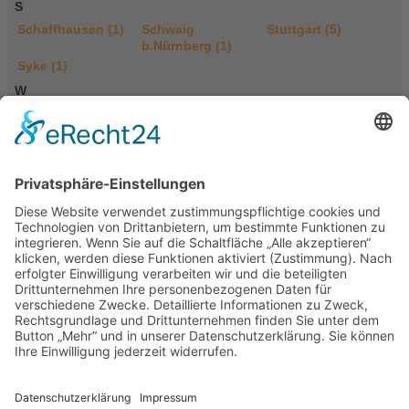
S
Schaffhausen (1)
Schwaig
Stuttgart (5)
b.Nürnberg (1)
Syke (1)
W
Weiden (1)
Einträge für Shiatsu in Grünberg (1)
Praxis für Shiatsu
Karla Bleifuß
Am Vogelsang 9
35305 Grünberg
Deutschland
Tel.: 06400 9511480
E-Mail
Portasanitas-Profil
Qualifikationen
Heilpraktiker
Verfahren / Methoden
Aura-Technik
Breuß-Massage