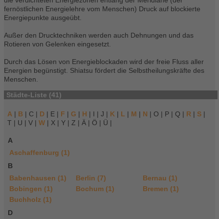
die verdichteten Energiezonen entlang der Meridiane (der
fernöstlichen Energielehre vom Menschen) Druck auf blockierte
Energiepunkte ausgeübt.
Außer den Drucktechniken werden auch Dehnungen und das
Rotieren von Gelenken eingesetzt.
Durch das Lösen von Energieblockaden wird der freie Fluss aller
Energien begünstigt. Shiatsu fördert die Selbstheilungskräfte des
Menschen.
Städte-Liste (41)
A
|
B
| C |
D
| E |
F
|
G
|
H
| I | J |
K
|
L
|
M
|
N
| O | P | Q |
R
|
S
|
T | U | V |
W
| X | Y | Z | Ä | Ö | Ü |
A
Aschaffenburg (1)
B
Babenhausen (1)
Berlin (7)
Bernau (1)
Bobingen (1)
Bochum (1)
Bremen (1)
Buchholz (1)
D