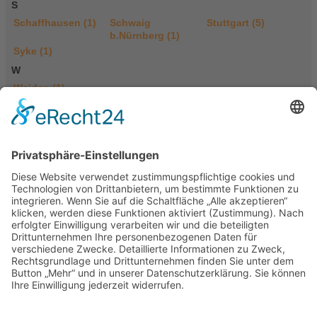
S
Schaffhausen (1)
Schwaig
Stuttgart (5)
b.Nürnberg (1)
Syke (1)
W
Weiden (1)
Einträge für Shiatsu in Bremen (1)
Akupunktur, Shiatsu, Traditionelle
Chinesische Medizin & Heilpraktiker
Bremen - TCM Nord
Oliver Kania
Bremerhavener Heerstraße 36c
28717 Bremen (Lesum)
Deutschland
Tel.: 042114629934
E-Mail
|
Homepage
Portasanitas-Profil
Qualifikationen
Verfahren / Methoden
Akupunktur