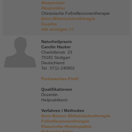
Akupressur
Akupunktur
Chinesische Fußreflexzonentherapie
Dorn-Wirbelsäulentherapie
Guasha
alle anzeigen >>
Naturheilpraxis
Carolin Hacker
Charlottenstr. 23
70182 Stuttgart
Deutschland
Tel.: 0711-240802
Portasanitas-Profil
Qualifikationen
Dozentin
Heilpraktikerin
Verfahren / Methoden
Dorn-Breuss Wirbelsäulentherapie
Fußreflexzonentherapie
Klassische Homöopathie
Schüssler Salze