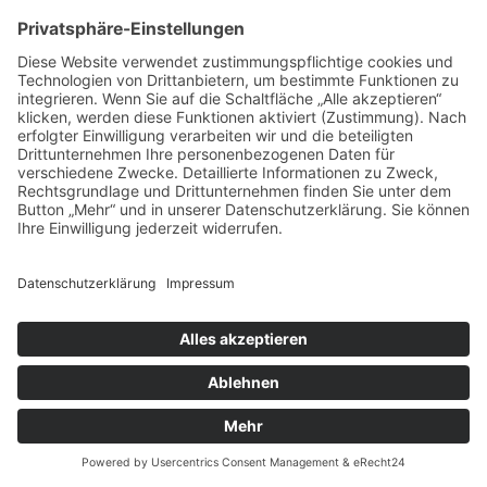
Verfahren / Methoden
Biolifting
Abnehmspritzen
Akupunktur
Blutegeltherapie
Faltenunterspritzung
alle anzeigen >>
Naturheilpraxis Lorenz
Falk Lorenz, Heilpraktiker
Wilhelmstraße 3-5
71691 Freiberg
Deutschland
Tel.: 07141 3899735
Fax: 07141 3899736
E-Mail
|
Homepage
Portasanitas-Profil
Qualifikationen
Verfahren / Methoden
Akupunktur
Allergiebehandlung
Chiropraktik