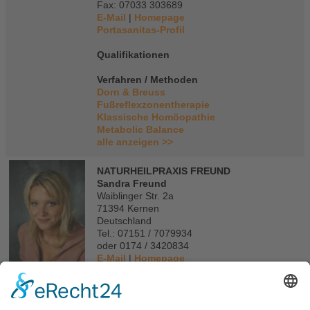
Fax: 07033 303689
E-Mail
|
Homepage
Portasanitas-Profil
Qualifikationen
Verfahren / Methoden
Dorn & Breuss
Fußreflexzonentherapie
Klassische Homöopathie
Metabolic Balance
alle anzeigen >>
NATURHEILPRAXIS FREUND
Sandra Freund
Waiblinger Str. 2a
71394 Kernen
Deutschland
Tel.: 07151 / 7079934
oder 0174 / 3420834
E-Mail
|
Homepage
Portasanitas-Profil
Qualifikationen