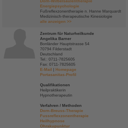
Dorn-Wirbelsäulentherapie
Energiepsychologie
Fußreflexzonentherapie n. Hanne Marquardt
Medizinisch-therapeutische Kinesiologie
alle anzeigen >>
Zentrum für Naturheilkunde
Angelika Barner
Bonländer Hauptstrasse 54
70794 Filderstadt
Deutschland
Tel.: 0711-7825605
Fax: 0711-7825605
E-Mail
|
Homepage
Portasanitas-Profil
Qualifikationen
Heilpraktikerin
Hypnotherapeutin
Verfahren / Methoden
Dorn-Breuss-Therapie
Fussreflexzonentherapie
Heilhypnose
Ohrakupunktur