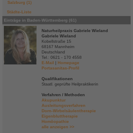
Salzburg (1)
Städte-Liste
Einträge in Baden-Württemberg (61)
Naturheilpraxis Gabriele Wieland
Gabriele Wieland
Kobellstraße 15
68167 Mannheim
Deutschland
Tel.: 0621 - 170 4558
E-Mail
|
Homepage
Portasanitas-Profil
Qualifikationen
Staatl. geprüfte Heilpraktikerin
Verfahren / Methoden
Akupunktur
Ausleitungsverfahren
Dorn-Wirbelsäulentherapie
Eigenbluttherapie
Homöopathie
alle anzeigen >>