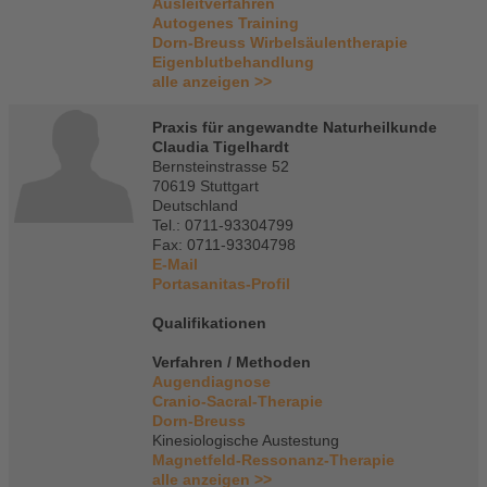
Ausleitverfahren
Autogenes Training
Dorn-Breuss Wirbelsäulentherapie
Eigenblutbehandlung
alle anzeigen >>
Praxis für angewandte Naturheilkunde
Claudia Tigelhardt
Bernsteinstrasse 52
70619 Stuttgart
Deutschland
Tel.: 0711-93304799
Fax: 0711-93304798
E-Mail
Portasanitas-Profil
Qualifikationen
Verfahren / Methoden
Augendiagnose
Cranio-Sacral-Therapie
Dorn-Breuss
Kinesiologische Austestung
Magnetfeld-Ressonanz-Therapie
alle anzeigen >>