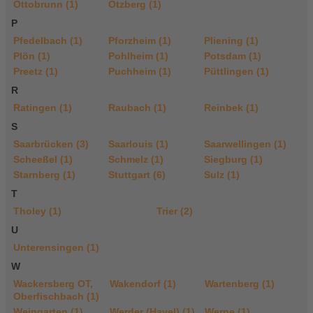
Ottobrunn (1)
Otzberg (1)
P
Pfedelbach (1)
Pforzheim (1)
Pliening (1)
Plön (1)
Pohlheim (1)
Potsdam (1)
Preetz (1)
Puchheim (1)
Püttlingen (1)
R
Ratingen (1)
Raubach (1)
Reinbek (1)
S
Saarbrücken (3)
Saarlouis (1)
Saarwellingen (1)
Scheeßel (1)
Schmelz (1)
Siegburg (1)
Starnberg (1)
Stuttgart (6)
Sulz (1)
T
Tholey (1)
Trier (2)
U
Unterensingen (1)
W
Wackersberg OT,
Wakendorf (1)
Wartenberg (1)
Oberfischbach (1)
Weingarten (1)
Werder (Havel) (1)
Werne (1)