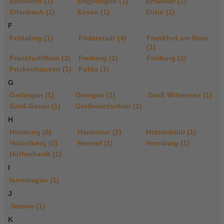
Elmshorn (1)
Engstingen (1)
Erfweiler (1)
Erlenbach (1)
Essen (1)
Eutin (1)
F
Feldafing (1)
Filderstadt (4)
Frankfurt am Main
(1)
Frankfurt/Main (3)
Freiberg (1)
Freiburg (1)
Frickenhausen (1)
Fulda (1)
G
Gerlingen (1)
Giengen (1)
Groß Wittensee (1)
Groß-Gerau (1)
Großweitzschen (1)
H
Hamburg (8)
Hannover (2)
Hatzenbühl (1)
Heidelberg (2)
Hennef (1)
Hornburg (1)
Hüffenhardt (1)
I
Isernhagen (1)
J
Jessen (1)
K