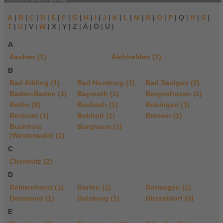
A
|
B
|
C
|
D
|
E
|
F
|
G
|
H
|
I
|
J
|
K
|
L
|
M
|
N
|
O
|
P
| Q |
R
|
S
|
T
|
U
| V |
W
| X | Y | Z | Ä | Ö | Ü |
A
Aachen (1)
Aichhalden (1)
B
Bad Aibling (1)
Bad Homburg (1)
Bad Saulgau (2)
Baden-Baden (1)
Bayreuth (1)
Bergenhusen (1)
Berlin (6)
Bexbach (1)
Bobingen (1)
Bochum (1)
Bokholt (1)
Bremen (1)
Buchholz
Burghaun (1)
(Westerwald) (1)
C
Chemnitz (2)
D
Delmenhorst (1)
Dorfen (1)
Dormagen (1)
Dortmund (1)
Duisburg (1)
Düsseldorf (5)
E