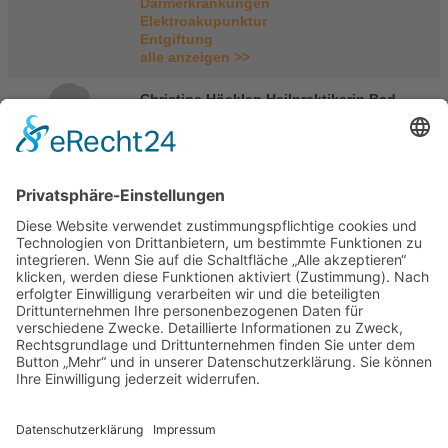
Darmerkrankungen
Elektroakupunktur
Entgiftung
alle anzeigen >>
Christine Höcklen Heilpraktikerin Bad
Saulgau
Christine Höcklen
Paradiesstr. 2
88348 Bad Saulgau
Deutschland
Tel.: 07581/5179977
E-Mail
|
Homepage
Portasanitas-Profil
Mitgliedschaften
Fachverband Deutscher Heilpraktiker e.V.
Qualifikationen
Dorn-Breuss-Therapeutin
Heilpraktikerin
Verfahren / Methoden
Allergie
Amalgam/Schwermetall-Ausleitung