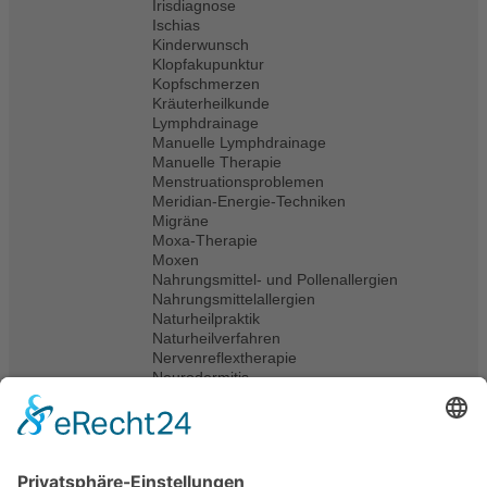
Irisdiagnose
Ischias
Kinderwunsch
Klopfakupunktur
Kopfschmerzen
Kräuterheilkunde
Lymphdrainage
Manuelle Lymphdrainage
Manuelle Therapie
Menstruationsproblemen
Meridian-Energie-Techniken
Migräne
Moxa-Therapie
Moxen
Nahrungsmittel- und Pollenallergien
Nahrungsmittelallergien
Naturheilpraktik
Naturheilverfahren
Nervenreflextherapie
Neurodermitis
Pflanzen
Pflanzenheilkunde
Pollenallergien
Prävention
Qualifiziert in folgenden Bereichen: