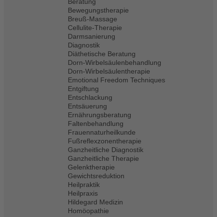
Beratung
Bewegungstherapie
Breuß-Massage
Cellulite-Therapie
Darmsanierung
Diagnostik
Diäthetische Beratung
Dorn-Wirbelsäulenbehandlung
Dorn-Wirbelsäulentherapie
Emotional Freedom Techniques
Entgiftung
Entschlackung
Entsäuerung
Ernährungsberatung
Faltenbehandlung
Frauennaturheilkunde
Fußreflexzonentherapie
Ganzheitliche Diagnostik
Ganzheitliche Therapie
Gelenktherapie
Gewichtsreduktion
Heilpraktik
Heilpraxis
Hildegard Medizin
Homöopathie