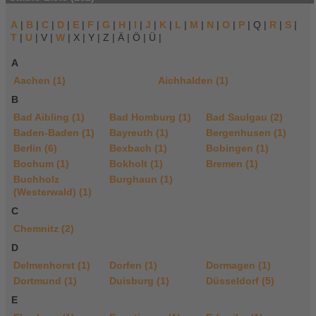
A
|
B
|
C
|
D
|
E
|
F
|
G
|
H
|
I
|
J
|
K
|
L
|
M
|
N
|
O
|
P
| Q |
R
|
S
|
T
|
U
| V |
W
| X | Y | Z | Ä | Ö | Ü |
A
Aachen (1)
Aichhalden (1)
B
Bad Aibling (1)
Bad Homburg (1)
Bad Saulgau (2)
Baden-Baden (1)
Bayreuth (1)
Bergenhusen (1)
Berlin (6)
Bexbach (1)
Bobingen (1)
Bochum (1)
Bokholt (1)
Bremen (1)
Buchholz
Burghaun (1)
(Westerwald) (1)
C
Chemnitz (2)
D
Delmenhorst (1)
Dorfen (1)
Dormagen (1)
Dortmund (1)
Duisburg (1)
Düsseldorf (5)
E