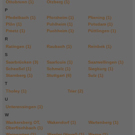
Ottobrunn (1)
Otzberg (1)
P
Pfedelbach (1)
Pforzheim (1)
Pliening (1)
Plön (1)
Pohlheim (1)
Potsdam (1)
Preetz (1)
Puchheim (1)
Püttlingen (1)
R
Ratingen (1)
Raubach (1)
Reinbek (1)
S
Saarbrücken (3)
Saarlouis (1)
Saarwellingen (1)
Scheeßel (1)
Schmelz (1)
Siegburg (1)
Starnberg (1)
Stuttgart (6)
Sulz (1)
T
Tholey (1)
Trier (2)
U
Unterensingen (1)
W
Wackersberg OT,
Wakendorf (1)
Wartenberg (1)
Oberfischbach (1)
Weingarten (1)
Werder (Havel) (1)
Werne (1)