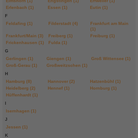
Elmshorn (1)
Engstingen (1)
Erfweiler (1)
Erlenbach (1)
Essen (1)
Eutin (1)
F
Feldafing (1)
Filderstadt (4)
Frankfurt am Main
(1)
Frankfurt/Main (3)
Freiberg (1)
Freiburg (1)
Frickenhausen (1)
Fulda (1)
G
Gerlingen (1)
Giengen (1)
Groß Wittensee (1)
Groß-Gerau (1)
Großweitzschen (1)
H
Hamburg (8)
Hannover (2)
Hatzenbühl (1)
Heidelberg (2)
Hennef (1)
Hornburg (1)
Hüffenhardt (1)
I
Isernhagen (1)
J
Jessen (1)
K