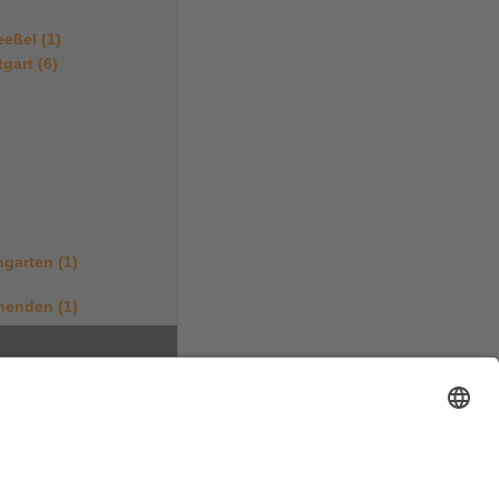
eßel (1)
tgart (6)
garten (1)
nenden (1)
 Methoden
ur
druck
nnel-Syndrom