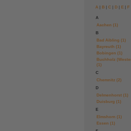
A
|
B
|
C
|
D
|
E
|
F
A
Aachen (1)
B
Bad Aibling (1)
Bayreuth (1)
Bobingen (1)
Buchholz (Weste
(1)
C
Chemnitz (2)
D
Delmenhorst (1)
Duisburg (1)
E
Elmshorn (1)
Essen (1)