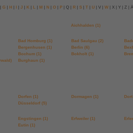
|
G
|
H
|
I
|
J
|
K
|
L
|
M
|
N
|
O
|
P
| Q |
R
|
S
|
T
|
U
| V |
W
| X | Y | Z | Ä
Aichhalden (1)
Bad Homburg (1)
Bad Saulgau (2)
Bad
Bergenhusen (1)
Berlin (6)
Bexb
Bochum (1)
Bokholt (1)
Brem
rwald)
Burghaun (1)
Dorfen (1)
Dormagen (1)
Dort
Düsseldorf (5)
Engstingen (1)
Erfweiler (1)
Erle
Eutin (1)