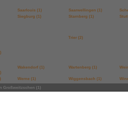
Saarlouis (1)
Saarwellingen (1)
Sche
Siegburg (1)
Starnberg (1)
Stut
Trier (2)
)
Wakendorf (1)
Wartenberg (1)
Wein
)
)
Werne (1)
Wiggensbach (1)
Win
 in Großweitzschen (1)
Naturheilpraxis
Qualifikationen
Verfahren /
Sabina Reichel
Zschepplitz 41
Heilpraktikerin
Akupunkt
04720
TCM Therapeut
Allergien
Großweitzschen
Bluthoch
Deutschland
Carpaltu