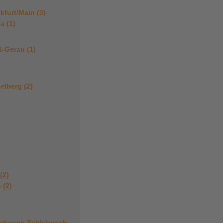
kfurt/Main (3)
a (1)
-Gerau (1)
elberg (2)
(2)
 (2)
erkusen Schlebusch