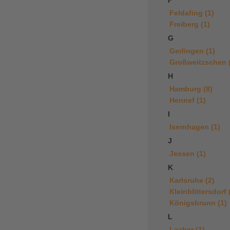
F
Feldafing (1)
Freiberg (1)
G
Gerlingen (1)
Großweitzschen 
H
Hamburg (8)
Hennef (1)
I
Isernhagen (1)
J
Jessen (1)
K
Karlsruhe (2)
Kleinblittersdorf 
Königsbrunn (1)
L
Laaber (1)