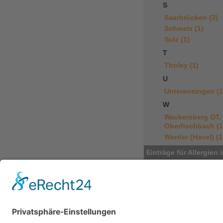
S
Saarbrücken (3)
Schmelz (1)
Sulz (1)
T
Tholey (1)
U
Unterensingen (1
W
Wackersberg OT,
Oberfischbach (1
Werder (Havel) (1
Einträge für Allergien