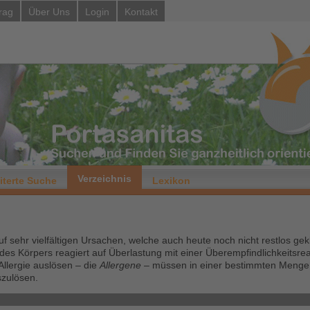
rag
Über Uns
Login
Kontakt
Verzeichnis
iterte Suche
Lexikon
f sehr vielfältigen Ursachen, welche auch heute noch nicht restlos gekl
s Körpers reagiert auf Überlastung mit einer Überempfindlichkeitsrea
Allergie auslösen – die
Allergene
– müssen in einer bestimmten Menge
szulösen.