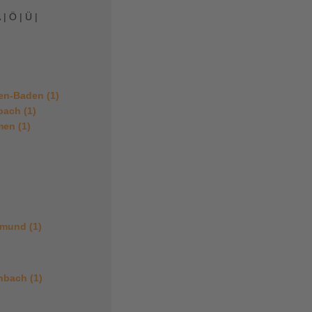
 | Ö | Ü |
en-Baden (1)
ach (1)
en (1)
mund (1)
nbach (1)