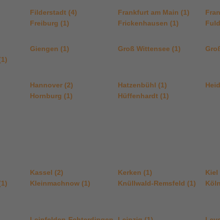
Filderstadt (4)
Frankfurt am Main (1)
Fran
Freiburg (1)
Frickenhausen (1)
Fuld
Giengen (1)
Groß Wittensee (1)
Groß
(1)
Hannover (2)
Hatzenbühl (1)
Heid
Hornburg (1)
Hüffenhardt (1)
Kassel (2)
Kerken (1)
Kiel 
(1)
Kleinmachnow (1)
Knüllwald-Remsfeld (1)
Köln
Leinfelden-Echterdingen
Leipzig (1)
Lev