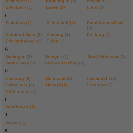
Elmshorn (1)
Engstingen (1)
Erfweiler (1)
Erlenbach (1)
Essen (1)
Eutin (1)
F
Feldafing (1)
Filderstadt (4)
Frankfurt am Main
(1)
Frankfurt/Main (3)
Freiberg (1)
Freiburg (1)
Frickenhausen (1)
Fulda (1)
G
Gerlingen (1)
Giengen (1)
Groß Wittensee (1)
Groß-Gerau (1)
Großweitzschen (1)
H
Hamburg (8)
Hannover (2)
Hatzenbühl (1)
Heidelberg (2)
Hennef (1)
Hornburg (1)
Hüffenhardt (1)
I
Isernhagen (1)
J
Jessen (1)
K