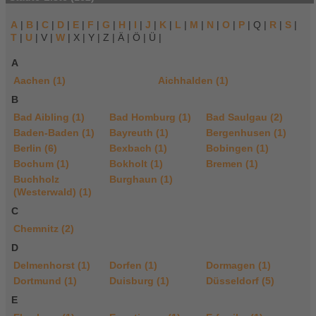
A
|
B
|
C
|
D
|
E
|
F
|
G
|
H
|
I
|
J
|
K
|
L
|
M
|
N
|
O
|
P
| Q |
R
|
S
|
T
|
U
| V |
W
| X | Y | Z | Ä | Ö | Ü |
A
Aachen (1)
Aichhalden (1)
B
Bad Aibling (1)
Bad Homburg (1)
Bad Saulgau (2)
Baden-Baden (1)
Bayreuth (1)
Bergenhusen (1)
Berlin (6)
Bexbach (1)
Bobingen (1)
Bochum (1)
Bokholt (1)
Bremen (1)
Buchholz
Burghaun (1)
(Westerwald) (1)
C
Chemnitz (2)
D
Delmenhorst (1)
Dorfen (1)
Dormagen (1)
Dortmund (1)
Duisburg (1)
Düsseldorf (5)
E