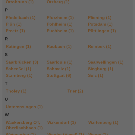
Ottobrunn (1)
Otzberg (1)
P
Pfedelbach (1)
Pforzheim (1)
Pliening (1)
Plön (1)
Pohlheim (1)
Potsdam (1)
Preetz (1)
Puchheim (1)
Püttlingen (1)
R
Ratingen (1)
Raubach (1)
Reinbek (1)
S
Saarbrücken (3)
Saarlouis (1)
Saarwellingen (1)
Scheeßel (1)
Schmelz (1)
Siegburg (1)
Starnberg (1)
Stuttgart (6)
Sulz (1)
T
Tholey (1)
Trier (2)
U
Unterensingen (1)
W
Wackersberg OT,
Wakendorf (1)
Wartenberg (1)
Oberfischbach (1)
Weingarten (1)
Werder (Havel) (1)
Werne (1)