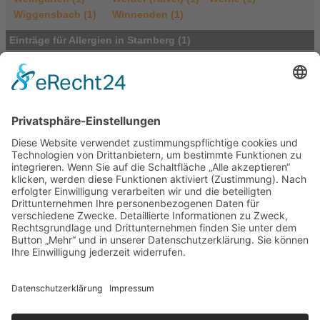
Wiggensbach (1)
Winnenden (1)
Einträge für Allergien in Starnberg (1)
Naturheilpraxis agape lifestyle
Sabine Becker
Petersbrunner Str. 15
82319 Starnberg
Deutschland
Tel.: 01704131239
E-Mail
|
Homepage
Portasanitas-Profil
Qualifikationen
Feng Shui
Heilpraktikerin
Reinkarnation
Schamanismus
div. Naturheilverfahren
Verfahren / Methoden
Abnehmen
Allergien
Ausleitungsverfahren