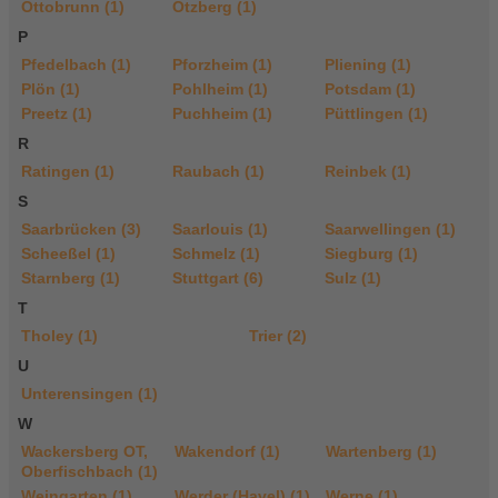
Ottobrunn (1)
Otzberg (1)
P
Pfedelbach (1)
Pforzheim (1)
Pliening (1)
Plön (1)
Pohlheim (1)
Potsdam (1)
Preetz (1)
Puchheim (1)
Püttlingen (1)
R
Ratingen (1)
Raubach (1)
Reinbek (1)
S
Saarbrücken (3)
Saarlouis (1)
Saarwellingen (1)
Scheeßel (1)
Schmelz (1)
Siegburg (1)
Starnberg (1)
Stuttgart (6)
Sulz (1)
T
Tholey (1)
Trier (2)
U
Unterensingen (1)
W
Wackersberg OT,
Wakendorf (1)
Wartenberg (1)
Oberfischbach (1)
Weingarten (1)
Werder (Havel) (1)
Werne (1)