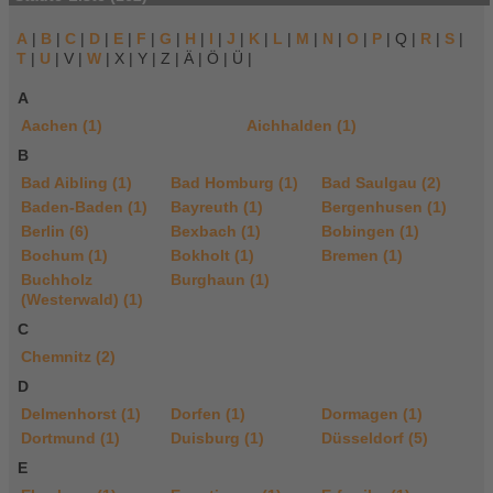
A
|
B
|
C
|
D
|
E
|
F
|
G
|
H
|
I
|
J
|
K
|
L
|
M
|
N
|
O
|
P
| Q |
R
|
S
|
T
|
U
| V |
W
| X | Y | Z | Ä | Ö | Ü |
A
Aachen (1)
Aichhalden (1)
B
Bad Aibling (1)
Bad Homburg (1)
Bad Saulgau (2)
Baden-Baden (1)
Bayreuth (1)
Bergenhusen (1)
Berlin (6)
Bexbach (1)
Bobingen (1)
Bochum (1)
Bokholt (1)
Bremen (1)
Buchholz
Burghaun (1)
(Westerwald) (1)
C
Chemnitz (2)
D
Delmenhorst (1)
Dorfen (1)
Dormagen (1)
Dortmund (1)
Duisburg (1)
Düsseldorf (5)
E