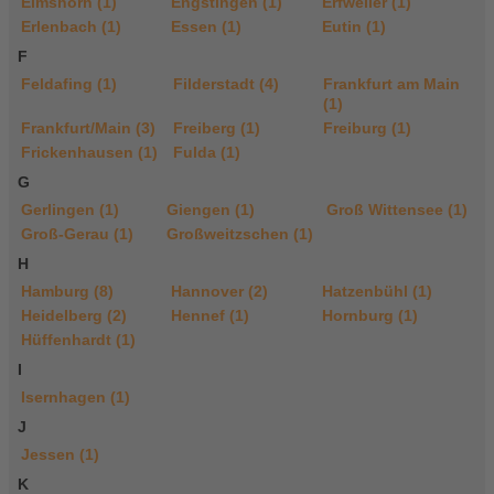
Elmshorn (1)
Engstingen (1)
Erfweiler (1)
Erlenbach (1)
Essen (1)
Eutin (1)
F
Feldafing (1)
Filderstadt (4)
Frankfurt am Main
(1)
Frankfurt/Main (3)
Freiberg (1)
Freiburg (1)
Frickenhausen (1)
Fulda (1)
G
Gerlingen (1)
Giengen (1)
Groß Wittensee (1)
Groß-Gerau (1)
Großweitzschen (1)
H
Hamburg (8)
Hannover (2)
Hatzenbühl (1)
Heidelberg (2)
Hennef (1)
Hornburg (1)
Hüffenhardt (1)
I
Isernhagen (1)
J
Jessen (1)
K