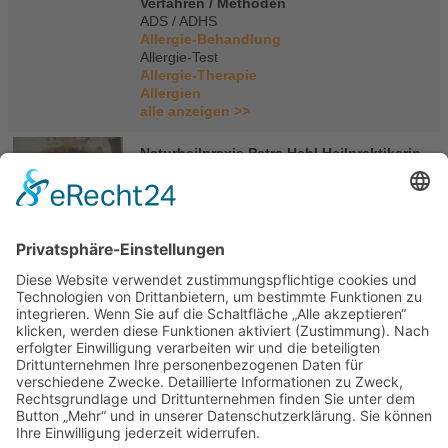
Verfahren / Methoden
ADS / ADHS
Allergie-Behandlung
Allergie-Test
Allergie-Therapie
Allergien
alle anzeigen >>
Naturheilpraxis Petra Hehl Heilpraktikerin
Petra Hehl
Poppenbrügger Weg 22
24145 Kiel
Deutschland
Tel.: +49(0)431 - 88702970
E-Mail
|
Homepage
Portasanitas-Profil
Mitgliedschaften
Verband klassischer Homöopathen
Deutschland e.V. (VKHD)
Qualifikationen
Diätassistentin
Heilpraktikerin