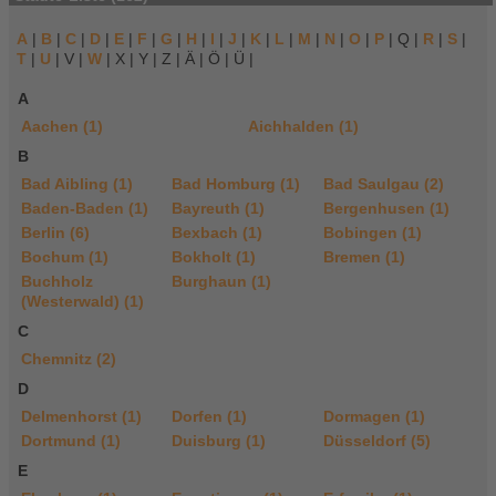
A
|
B
|
C
|
D
|
E
|
F
|
G
|
H
|
I
|
J
|
K
|
L
|
M
|
N
|
O
|
P
| Q |
R
|
S
|
T
|
U
| V |
W
| X | Y | Z | Ä | Ö | Ü |
A
Aachen (1)
Aichhalden (1)
B
Bad Aibling (1)
Bad Homburg (1)
Bad Saulgau (2)
Baden-Baden (1)
Bayreuth (1)
Bergenhusen (1)
Berlin (6)
Bexbach (1)
Bobingen (1)
Bochum (1)
Bokholt (1)
Bremen (1)
Buchholz
Burghaun (1)
(Westerwald) (1)
C
Chemnitz (2)
D
Delmenhorst (1)
Dorfen (1)
Dormagen (1)
Dortmund (1)
Duisburg (1)
Düsseldorf (5)
E