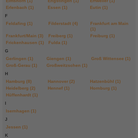
Elmshorn (1)
Engstingen (1)
Erfweiler (1)
Erlenbach (1)
Essen (1)
Eutin (1)
F
Feldafing (1)
Filderstadt (4)
Frankfurt am Main
(1)
Frankfurt/Main (3)
Freiberg (1)
Freiburg (1)
Frickenhausen (1)
Fulda (1)
G
Gerlingen (1)
Giengen (1)
Groß Wittensee (1)
Groß-Gerau (1)
Großweitzschen (1)
H
Hamburg (8)
Hannover (2)
Hatzenbühl (1)
Heidelberg (2)
Hennef (1)
Hornburg (1)
Hüffenhardt (1)
I
Isernhagen (1)
J
Jessen (1)
K