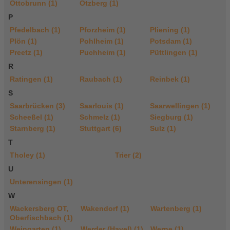
Ottobrunn (1)
Otzberg (1)
P
Pfedelbach (1)
Pforzheim (1)
Pliening (1)
Plön (1)
Pohlheim (1)
Potsdam (1)
Preetz (1)
Puchheim (1)
Püttlingen (1)
R
Ratingen (1)
Raubach (1)
Reinbek (1)
S
Saarbrücken (3)
Saarlouis (1)
Saarwellingen (1)
Scheeßel (1)
Schmelz (1)
Siegburg (1)
Starnberg (1)
Stuttgart (6)
Sulz (1)
T
Tholey (1)
Trier (2)
U
Unterensingen (1)
W
Wackersberg OT,
Wakendorf (1)
Wartenberg (1)
Oberfischbach (1)
Weingarten (1)
Werder (Havel) (1)
Werne (1)