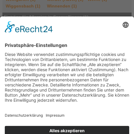
Wiggensbach (1)
Winnenden (1)
Einträge für Allergien in Saarwellingen (1)
Naturheilpraxis
Mirko Mommenthal
Bahnhofstrasse
66793 Saarwellingen
Deutschland
Tel.: 06838 / 830047
Fax: 06838 / 830047
E-Mail
|
Homepage
Portasanitas-Profil
Qualifikationen
Heilpraktiker
Verfahren / Methoden
Allergiebehandlungen
Biologische Krebstherapie
Blutegelbehandlung
Entgiftungstherapien nach alten
Verfahren ( Aschner )
Lasertherapie bei Knochen- Knorpel- und