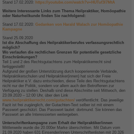
Stand 17.02.2020:
https://youtube.com/watch?v=HUTuf3I7MtA
Weitere Interessante Links zum Thema Heilpraktiker, Homöopathie
oder Naturheilkunde finden Sie nachfolgend:
Stand 17.02.2020:
Gedanken von Harald Walach zur Homöopathie
Kampagne
Stand 25.09.2020
Ist die Abschaffung des Heilpraktikerberufes verfassungsrechtlich
möglich?
Wo verlaufen die rechtlichen Grenzen für potentielle gesetzliche
Einschränkungen?
Teil 1 und 2 des Rechtsgutachtens zum Heilpraktikerrecht sind
fertiggestellt!
Aufgrund der großen Unterstützung durch kooperierende Verbände,
Heilpraktikerschulen und Heilpraktiker(innen) hat sich der Freie
Heilpraktiker e.V. dazu entschieden, diese Teile des Rechtsgutachtens
nicht nur der Politik, sondern vor allem auch den Betroffenen zur
Verfügung zu stellen. Deshalb sind diese Abschnitte seit Mittwoch, den
23.09.2020 – 12:00 Uhr, über den Link
www.heilpraktikerrecht.com/gutachten/
veröffentlicht. Das jeweilige
Fazit ist frei zugänglich, der Gutachten-Text selber ist mit einem
Passwort geschützt. Das Passwort lautet: dortmund. Sie können das
Passwort an alle Interessierten weitergeben.
Unterschriftenkampagne zum Erhalt der Heilpraktiker/innen
Mittlerweile wurde die 20.000er Marke überschritten. Mit Datum vom
21.09.2020 haben 631 Einsender/innen Unterschriftenlisten mit 20.326