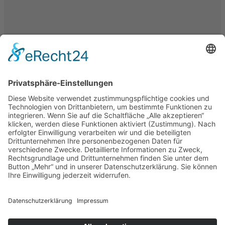
Kategorie
Allgemein
,
Heilpraktiker
|
0 Kommentare »
veröffentlicht am 12. Juni
2020
Heilpraktiker abschaffen? Rechtsgutachten zum Erhalt der
Heilpraktiker/innen
Seitens der Gesetzgeber wird der Ruf nach Abschaffung des
Heilpraktikerberufs immer lauter. Auf Initiative des Freie Heilpraktiker
e.V. soll nun ein Rechtsgutachten erstellt werden. Ziel ist es, dem
Gesetzgeber Regelungsmöglichkeiten für den Heilpraktikerberuf
aufzuzeigen. Hierdurch soll das Berufsbild gegenüber einer Abschaffung
positioniert und weiterentwickelt werden.
Infos und Unterstützerliste – machen Sie mit!
Weitere Infos sowie eine Unterstützer-Liste, in welche sich Unterstützer
eintragen können finden sich auf der Website des Freie Heilpraktiker
e.V. unter
https://freieheilpraktiker.com/verband/aktuelle-
berufspolitik/333-erstellung-eines-rechtsgutachtens-zum-
heilpraktikerrecht
Veranstaltungen
Ebenfalls auf der Seite der Freien Heilpraktiker finden Sie einen
Veranstaltungskalender, in den Zug um Zug alle Veranstaltungen des