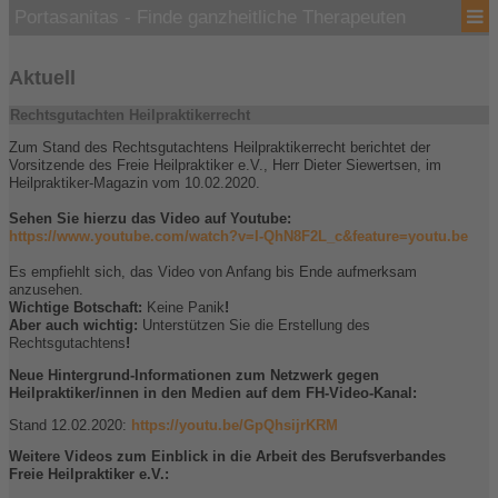
Portasanitas - Finde ganzheitliche Therapeuten
Aktuell
Rechtsgutachten Heilpraktikerrecht
Zum Stand des Rechtsgutachtens Heilpraktikerrecht berichtet der
Vorsitzende des Freie Heilpraktiker e.V., Herr Dieter Siewertsen, im
Heilpraktiker-Magazin vom 10.02.2020.
Sehen Sie hierzu das Video auf Youtube:
https://www.youtube.com/watch?v=I-QhN8F2L_c&feature=youtu.be
Es empfiehlt sich, das Video von Anfang bis Ende aufmerksam
anzusehen.
Wichtige Botschaft:
Keine Panik
!
Aber auch wichtig:
Unterstützen Sie die Erstellung des
Rechtsgutachtens
!
Neue Hintergrund-Informationen zum Netzwerk gegen
Heilpraktiker/innen in den Medien auf dem FH-Video-Kanal:
Stand 12.02.2020:
https://youtu.be/GpQhsijrKRM
Weitere Videos zum Einblick in die Arbeit des Berufsverbandes
Freie Heilpraktiker e.V.: