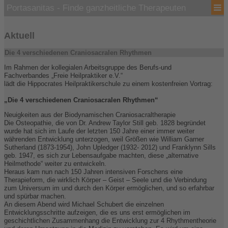
Portasanitas - Finde ganzheitliche Therapeuten
Aktuell
Die 4 verschiedenen Craniosacralen Rhythmen
Im Rahmen der kollegialen Arbeitsgruppe des Berufs-und
Fachverbandes „Freie Heilpraktiker e.V.“
lädt die Hippocrates Heilpraktikerschule zu einem kostenfreien Vortrag:
„Die 4 verschiedenen Craniosacralen Rhythmen“
Neuigkeiten aus der Biodynamischen Craniosacraltherapie
Die Osteopathie, die von Dr. Andrew Taylor Still geb. 1828 begründet
wurde hat sich im Laufe der letzten 150 Jahre einer immer weiter
währenden Entwicklung unterzogen, weil Größen wie William Garner
Sutherland (1873-1954), John Upledger (1932- 2012) und Franklynn Sills
geb. 1947, es sich zur Lebensaufgabe machten, diese „alternative
Heilmethode“ weiter zu entwickeln.
Heraus kam nun nach 150 Jahren intensiven Forschens eine
Therapieform, die wirklich Körper – Geist – Seele und die Verbindung
zum Universum im und durch den Körper ermöglichen, und so erfahrbar
und spürbar machen.
An diesem Abend wird Michael Schubert die einzelnen
Entwicklungsschritte aufzeigen, die es uns erst ermöglichen im
geschichtlichen Zusammenhang die Entwicklung zur 4 Rhythmentheorie