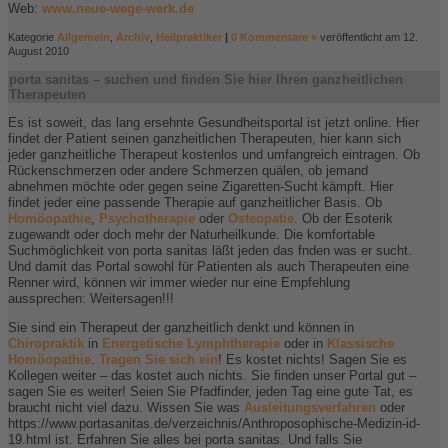
Web:
www.neue-wege-werk.de
Kategorie
Allgemein
,
Archiv
,
Heilpraktiker
|
0 Kommentare »
veröffentlicht am 12.
August 2010
porta sanitas – suchen und finden Sie hier Ihren ganzheitlichen
Therapeuten
Es ist soweit, das lang ersehnte Gesundheitsportal ist jetzt online. Hier
findet der Patient seinen ganzheitlichen Therapeuten, hier kann sich
jeder ganzheitliche Therapeut kostenlos und umfangreich eintragen. Ob
Rückenschmerzen oder andere Schmerzen quälen, ob jemand
abnehmen möchte oder gegen seine Zigaretten-Sucht kämpft. Hier
findet jeder eine passende Therapie auf ganzheitlicher Basis. Ob
Homöopathie
,
Psychotherapie
oder
Osteopatie
. Ob der Esoterik
zugewandt oder doch mehr der Naturheilkunde. Die komfortable
Suchmöglichkeit von porta sanitas läßt jeden das fnden was er sucht.
Und damit das Portal sowohl für Patienten als auch Therapeuten eine
Renner wird, können wir immer wieder nur eine Empfehlung
aussprechen: Weitersagen!!!
Sie sind ein Therapeut der ganzheitlich denkt und können in
Chiropraktik
in
Energetische Lymphtherapie
oder in
Klassische
Homöopathie
.
Tragen Sie sich ein
! Es kostet nichts! Sagen Sie es
Kollegen weiter – das kostet auch nichts. Sie finden unser Portal gut –
sagen Sie es weiter! Seien Sie Pfadfinder, jeden Tag eine gute Tat, es
braucht nicht viel dazu. Wissen Sie was
Ausleitungsverfahren
oder
https://www.portasanitas.de/verzeichnis/Anthroposophische-Medizin-id-
19.html ist. Erfahren Sie alles bei porta sanitas. Und falls Sie