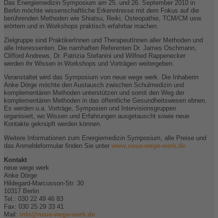
Das Energiemedizin Symposium am 25. und 26. September 2010 in
Berlin möchte wissenschaftliche Erkenntnisse mit dem Fokus auf die
berührenden Methoden wie Shiatsu, Reiki, Osteopathie, TCM/CM usw.
erörtern und in Workshops praktisch erfahrbar machen.
Zielgruppe sind PraktikerInnen und TherapeutInnen aller Methoden und
alle Interessenten. Die namhaften Referenten Dr. James Oschmann,
Clifford Andrews, Dr. Patrizia Stefanini und Wilfried Rappenecker
werden ihr Wissen in Workshops und Vorträgen weitergeben.
Veranstaltet wird das Symposium von neue wege werk. Die Inhaberin
Anke Dörge möchte den Austausch zwischen Schulmedizin und
komplementären Methoden unterstützen und somit den Weg der
komplementären Methoden in das öffentliche Gesundheitswesen ebnen.
Es werden u.a. Vorträge, Symposien und Intervisionsgruppen
organisiert, wo Wissen und Erfahrungen ausgetauscht sowie neue
Kontakte geknüpft werden können.
Weitere Informationen zum Energiemedizin Symposium, alle Preise und
das Anmeldeformular finden Sie unter
www.neue-wege-werk.de
Kontakt
neue wege werk
Anke Dörge
Hildegard-Marcusson-Str. 30
10317 Berlin
Tel.: 030 22 49 46 83
Fax: 030 25 29 33 41
Mail:
info@neue-wege-werk.de